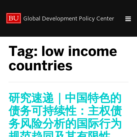
出版动态
Global Development Policy Center
关于我们
中心使命
联系我们
Tag:
low income
Paul Streeten 讲座
中心架构
countries
数据资源
中国与全球发展
人力资本
全球经济治理
研究速递｜中国特色的
中心团队
债务可持续性：主权债
中心领导
务风险分析的国际行为
研究团队
规范趋同及其有限性
GDP IN ENGLISH