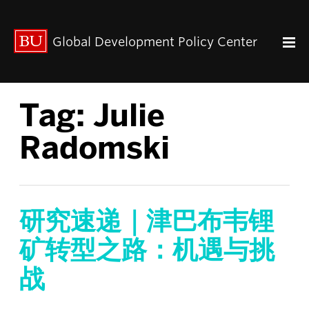
出版动态
Global Development Policy Center
关于我们
中心使命
联系我们
Tag:
Julie
Paul Streeten 讲座
中心架构
Radomski
数据资源
中国与全球发展
人力资本
全球经济治理
研究速递｜津巴布韦锂
中心团队
矿转型之路：机遇与挑
中心领导
战
研究团队
GDP IN ENGLISH