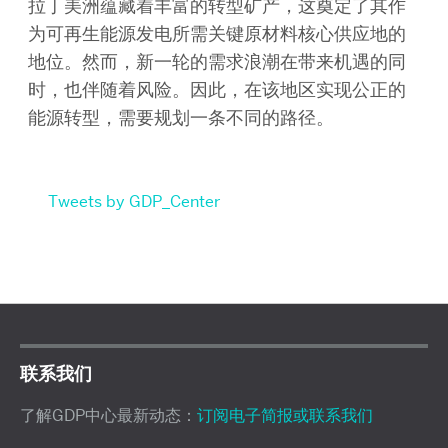
拉丁美洲蕴藏着丰富的转型矿产，这奠定了其作
为可再生能源发电所需关键原材料核心供应地的
地位。然而，新一轮的需求浪潮在带来机遇的同
时，也伴随着风险。因此，在该地区实现公正的
能源转型，需要规划一条不同的路径。
Tweets by GDP_Center
联系我们
了解GDP中心最新动态：
订阅电子简报或联系我们