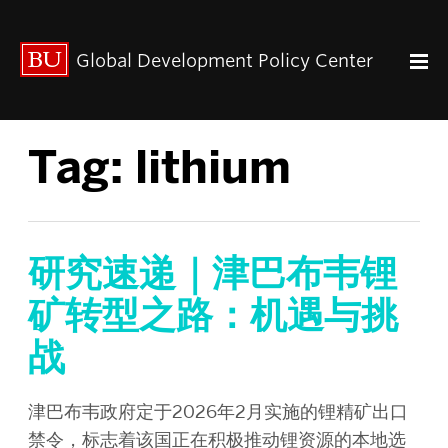
出版动态
Global Development Policy Center
关于我们
中心使命
联系我们
Tag:
lithium
Paul Streeten 讲座
中心架构
数据资源
中国与全球发展
研究速递｜津巴布韦锂
人力资本
矿转型之路：机遇与挑
全球经济治理
战
中心团队
中心领导
研究团队
津巴布韦政府定于2026年2月实施的锂精矿出口
禁令，标志着该国正在积极推动锂资源的本地选
GDP IN ENGLISH