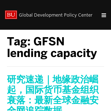
出版动态
Global Development Policy Center
关于我们
中心使命
联系我们
Tag:
GFSN
Paul Streeten 讲座
中心架构
lending capacity
数据资源
中国与全球发展
人力资本
全球经济治理
研究速递｜地缘政治崛
中心团队
起，国际货币基金组织
中心领导
衰落：最新全球金融安
研究团队
全网追踪数据
GDP IN ENGLISH