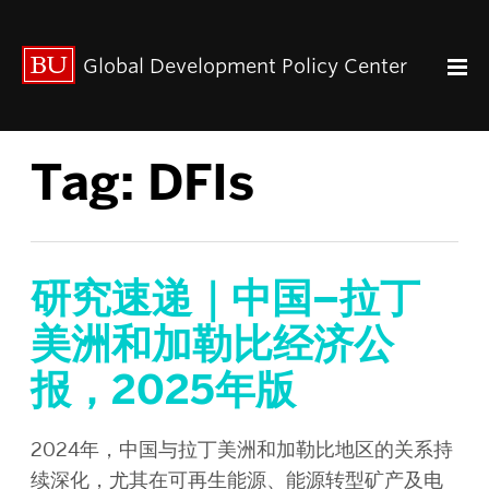
出版动态
Global Development Policy Center
关于我们
中心使命
联系我们
Tag:
DFIs
Paul Streeten 讲座
中心架构
数据资源
中国与全球发展
研究速递｜中国–拉丁
人力资本
美洲和加勒比经济公
全球经济治理
报，2025年版
中心团队
中心领导
研究团队
2024年，中国与拉丁美洲和加勒比地区的关系持
续深化，尤其在可再生能源、能源转型矿产及电
GDP IN ENGLISH