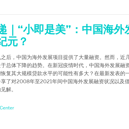
递｜“小即是美”：中国海外
纪元？
机之后，中国为海外发展项目提供了大量融资。然而，近
处于总体下降的趋势。在新冠疫情时代，中国海外发展融
国恢复其大规模贷款水平的可能性有多大？在最新发表的
享了对2008年至2021年间中国海外发展融资状况以及
的见解。
Center