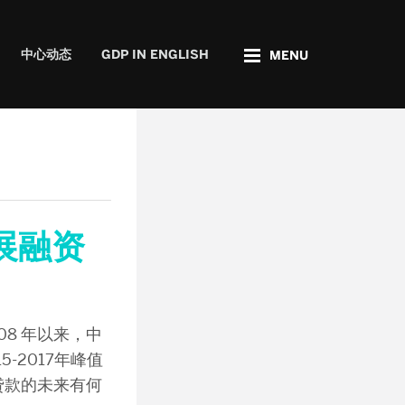
GDP IN ENGLISH
中心动态
GDP IN ENGLISH
MENU
展融资
8 年以来，中
-2017年峰值
贷款的未来有何