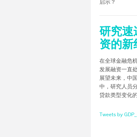
启示？
研究速
资的新
在全球金融危
发展融资一直
展望未来，中
中，研究人员分
贷款类型变化
Tweets by GDP_