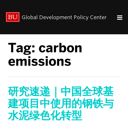
出版动态
Global Development Policy Center
关于我们
中心使命
联系我们
Tag:
carbon
Paul Streeten 讲座
中心架构
emissions
数据资源
中国与全球发展
人力资本
全球经济治理
研究速递｜中国全球基
中心团队
建项目中使用的钢铁与
中心领导
水泥绿色化转型
研究团队
GDP IN ENGLISH