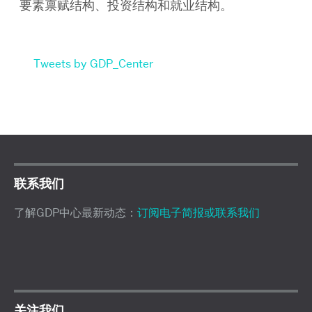
要素禀赋结构、投资结构和就业结构。
Tweets by GDP_Center
联系我们
了解GDP中心最新动态：
订阅电子简报或联系我们
关注我们