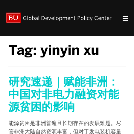
出版动态
Global Development Policy Center
关于我们
中心使命
联系我们
Tag:
yinyin xu
Paul Streeten 讲座
中心架构
数据资源
中国与全球发展
研究速递｜赋能非洲：
人力资本
中国对非电力融资对能
全球经济治理
源贫困的影响
中心团队
中心领导
研究团队
能源贫困是非洲普遍且长期存在的发展难题。尽
管非洲大陆自然资源丰富，但对于发电装机容量
GDP IN ENGLISH