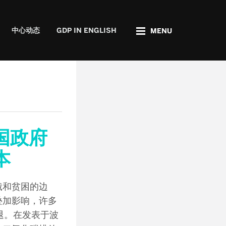
GDP IN ENGLISH
中心动态
GDP IN ENGLISH
MENU
国政府
本
饿和贫困的边
叠加影响，许多
退。在发表于波