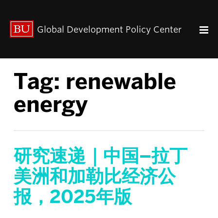
出版动态
Global Development Policy Center
关于我们
中心使命
联系我们
Tag:
renewable
Paul Streeten 讲座
中心架构
energy
数据资源
中国与全球发展
人力资本
全球经济治理
研究速递｜中国–拉丁
中心团队
美洲和加勒比经济公
中心领导
报，2025年版
研究团队
GDP IN ENGLISH