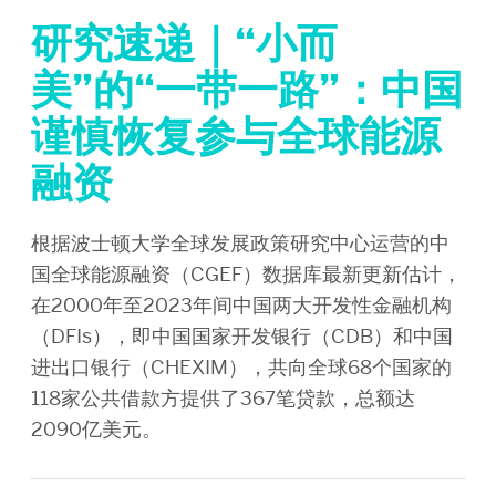
研究速递｜“小而
美”的“一带一路”：中国
谨慎恢复参与全球能源
融资
根据波士顿大学全球发展政策研究中心运营的中
国全球能源融资（CGEF）数据库最新更新估计，
在2000年至2023年间中国两大开发性金融机构
（DFIs），即中国国家开发银行（CDB）和中国
进出口银行（CHEXIM），共向全球68个国家的
118家公共借款方提供了367笔贷款，总额达
2090亿美元。