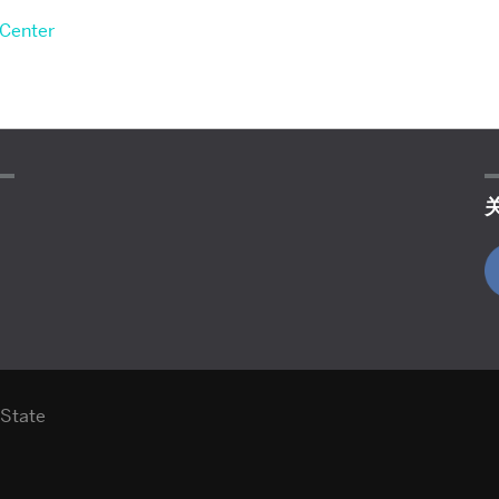
Center
State