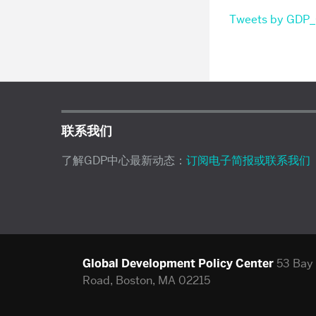
Tweets by GDP_
联系我们
了解GDP中心最新动态：
订阅电子简报或联系我们
Global Development Policy Center
53 Bay 
Road, Boston, MA 02215