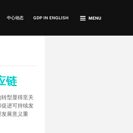
GDP IN ENGLISH
中心动态
GDP IN ENGLISH
MENU
应链
的转型显得至关
和促进可持续发
型发展意义重