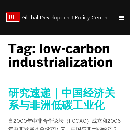
出版动态
Global Development Policy Center
关于我们
中心使命
联系我们
Tag:
low-carbon
Paul Streeten 讲座
中心架构
industrialization
数据资源
中国与全球发展
人力资本
全球经济治理
研究速递｜中国经济关
中心团队
系与非洲低碳工业化
中心领导
研究团队
自2000年中非合作论坛（FOCAC）成立和2006
年中非发展基金设立以来，中国与非洲的经济关
GDP IN ENGLISH