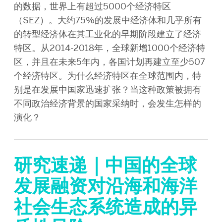
的数据，世界上有超过5000个经济特区
（SEZ）。大约75%的发展中经济体和几乎所有
的转型经济体在其工业化的早期阶段建立了经济
特区。从2014-2018年，全球新增1000个经济特
区，并且在未来5年内，各国计划再建立至少507
个经济特区。为什么经济特区在全球范围内，特
别是在发展中国家迅速扩张？当这种政策被拥有
不同政治经济背景的国家采纳时，会发生怎样的
演化？
研究速递｜中国的全球
发展融资对沿海和海洋
社会生态系统造成的异