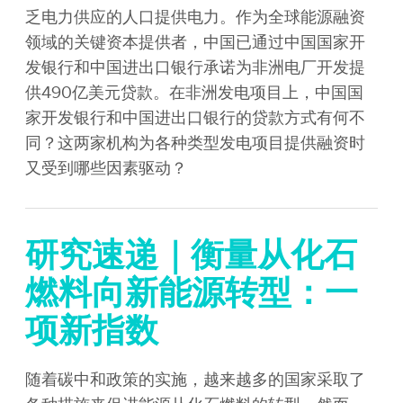
乏电力供应的人口提供电力。作为全球能源融资
领域的关键资本提供者，中国已通过中国国家开
发银行和中国进出口银行承诺为非洲电厂开发提
供490亿美元贷款。在非洲发电项目上，中国国
家开发银行和中国进出口银行的贷款方式有何不
同？这两家机构为各种类型发电项目提供融资时
又受到哪些因素驱动？
研究速递｜衡量从化石
燃料向新能源转型：一
项新指数
随着碳中和政策的实施，越来越多的国家采取了