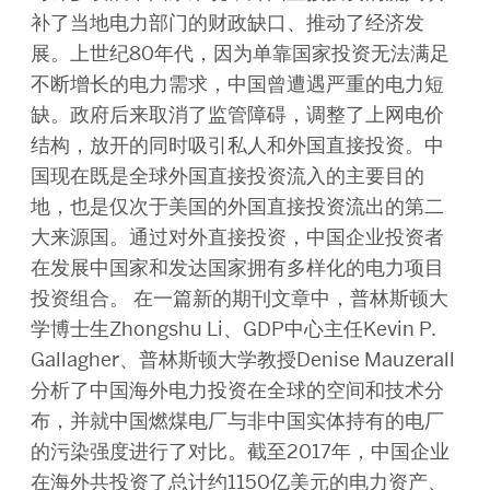
补了当地电力部门的财政缺口、推动了经济发
展。上世纪80年代，因为单靠国家投资无法满足
不断增长的电力需求，中国曾遭遇严重的电力短
缺。政府后来取消了监管障碍，调整了上网电价
结构，放开的同时吸引私人和外国直接投资。中
国现在既是全球外国直接投资流入的主要目的
地，也是仅次于美国的外国直接投资流出的第二
大来源国。通过对外直接投资，中国企业投资者
在发展中国家和发达国家拥有多样化的电力项目
投资组合。 在一篇新的期刊文章中，普林斯顿大
学博士生Zhongshu Li、GDP中心主任Kevin P.
Gallagher、普林斯顿大学教授Denise Mauzerall
分析了中国海外电力投资在全球的空间和技术分
布，并就中国燃煤电厂与非中国实体持有的电厂
的污染强度进行了对比。截至2017年，中国企业
在海外共投资了总计约1150亿美元的电力资产、