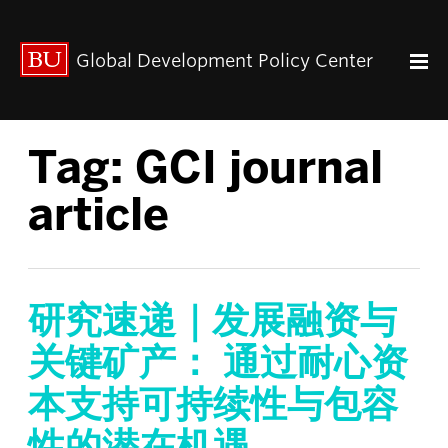
出版动态
Global Development Policy Center
关于我们
中心使命
联系我们
Tag:
GCI journal
Paul Streeten 讲座
中心架构
article
数据资源
中国与全球发展
人力资本
全球经济治理
研究速递｜发展融资与
中心团队
关键矿产： 通过耐心资
中心领导
本支持可持续性与包容
研究团队
性的潜在机遇
GDP IN ENGLISH