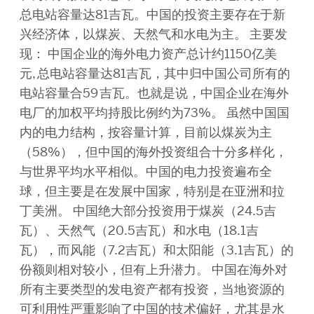
总电站容量达81吉瓦。中国的投资主要存在于新
兴经济体，以煤炭、天然气和水电为主。 主要发
现： 中国企业的海外电力资产总计约1150亿美
元, 总电站容量达81吉瓦，其中归中国公司所有的
电站容量合59 吉瓦。也就是说，中国企业在海外
电厂的加权平均持股比例约为73%。 虽然中国国
内的电力结构，按容量计算，目前以煤炭为主
（58%），但中国的海外投资组合十分多样化，
与世界平均水平相似。中国的电力投资遍布全
球，但主要是在发展中国家，特别是在亚洲和拉
丁美洲。 中国绝大部分投资用于煤炭（24.5吉
瓦）、天然气（20.5吉瓦）和水电（18.1吉
瓦），而风能（7.2吉瓦）和太阳能（3.1吉瓦）的
份额则相对较小，但有上升潜力。 中国在海外对
所有主要类型的发电资产都有投资，当地资源的
可利用性严重影响了中国的技术偏好，尤其是水