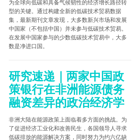
为全球向低碳和具备气候韧性的经济增长路径转
型的关键。通过构建全新的低碳技术贸易数据
集，最新期刊文章发现，大多数新兴市场和发展
中国家（不包括中国）并未参与低碳技术贸易。
在发展中国家参与的少数低碳技术贸易中，大多
数是净进口国。
研究速递｜两家中国政
策银行在非洲能源债务
融资差异的政治经济学
非洲大陆在能源政策上面临着多方面的挑战。为
了促进经济工业化和改善民生，各国领导人寻求
低碳排放的能源解决方案，同时努力为约六亿缺