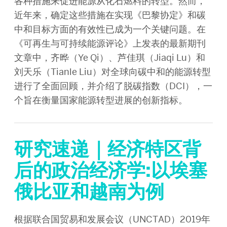
各种措施来促进能源从化石燃料的转型。然而，
近年来，确定这些措施在实现《巴黎协定》和碳
中和目标方面的有效性已成为一个关键问题。在
《可再生与可持续能源评论》上发表的最新期刊
文章中，齐晔（Ye Qi）、芦佳琪（Jiaqi Lu）和
刘天乐（Tianle Liu）对全球向碳中和的能源转型
进行了全面回顾，并介绍了脱碳指数（DCI），一
个旨在衡量国家能源转型进展的创新指标。
研究速递｜经济特区背
后的政治经济学:以埃塞
俄比亚和越南为例
根据联合国贸易和发展会议（UNCTAD）2019年