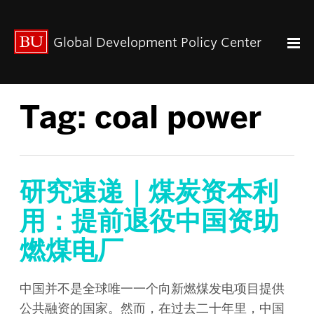
出版动态
Global Development Policy Center
关于我们
中心使命
联系我们
Tag:
coal power
Paul Streeten 讲座
中心架构
数据资源
中国与全球发展
研究速递｜煤炭资本利
人力资本
用：提前退役中国资助
全球经济治理
燃煤电厂
中心团队
中心领导
研究团队
中国并不是全球唯一一个向新燃煤发电项目提供
公共融资的国家。然而，在过去二十年里，中国
GDP IN ENGLISH