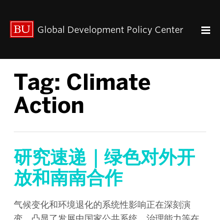
出版动态
Global Development Policy Center
关于我们
中心使命
联系我们
Tag:
Climate
Paul Streeten 讲座
中心架构
Action
数据资源
中国与全球发展
人力资本
全球经济治理
研究速递｜绿色对外开
中心团队
放和南南合作
中心领导
研究团队
气候变化和环境退化的系统性影响正在深刻演
变，凸显了发展中国家公共系统、治理能力等在
GDP IN ENGLISH