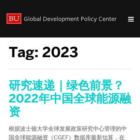
出版动态
Global Development Policy Center
关于我们
中心使命
联系我们
Tag:
2023
Paul Streeten 讲座
中心架构
数据资源
中国与全球发展
研究速递｜绿色前景？
人力资本
2022年中国全球能源融
全球经济治理
资
中心团队
中心领导
研究团队
根据波士顿大学全球发展政策研究中心管理的中
国全球能源融资（CGEF）数据库最新估算，在
GDP IN ENGLISH