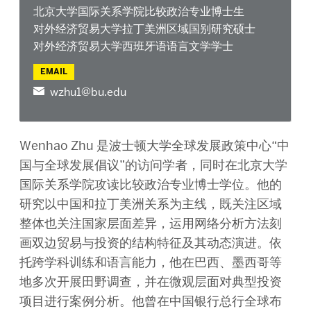
北京大学国际关系学院比较政治专业博士生
对外经济贸易大学拉丁美洲区域国别研究硕士
对外经济贸易大学西班牙语语言文学学士
EMAIL
wzhu1@bu.edu
Wenhao Zhu
是波士顿大学全球发展政策中心
“
中
国与全球发展倡议
”
的访问学者，同时在北京大学
国际关系学院攻读比较政治专业博士学位。他的
研究以中国和拉丁美洲关系为主线，既关注区域
整体也关注国家层面差异，运用网络分析方法刻
画双边贸易与投资的结构特征及其动态演进。依
托跨学科训练和语言能力，他在巴西、墨西哥等
地多次开展田野调查，并在微观层面对典型投资
项目进行案例分析。他曾在中国银行总行全球布