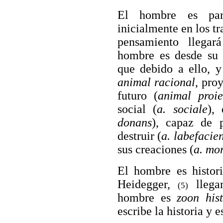
El hombre es part
inicialmente en los t
pensamiento llegar
hombre es desde su o
que debido a ello, y
animal racional
, pro
futuro (
animal proie
social (
a. sociale
),
donans
), capaz de p
destruir (
a. labefacie
sus creaciones (
a. mo
El hombre es histori
Heidegger,
llegar
(5)
hombre es
zoon his
escribe la historia y 