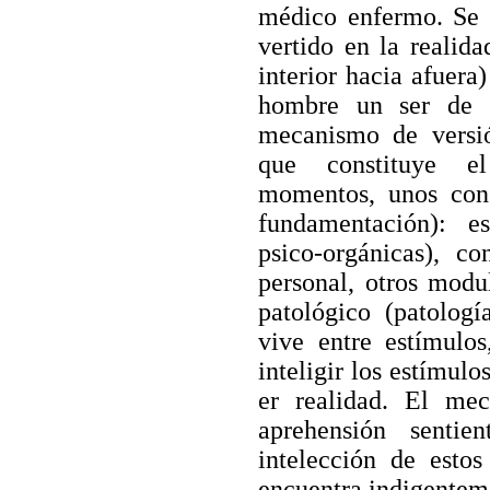
médico enfermo. Se 
vertido en la realida
interior hacia afuera)
hombre un ser de r
mecanismo de versió
que constituye e
momentos, unos cons
fundamentación): es
psico-orgánicas), c
personal, otros modu
patológico (patolog
vive entre estímulo
inteligir los estímulo
er realidad. El me
aprehensión senti
intelección de esto
encuentra indigenteme