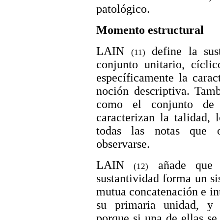
patológico.
Momento estructural
LAIN
define la sus
(11)
conjunto unitario, cícli
específicamente la carac
noción descriptiva. Tamb
como el conjunto de 
caracterizan la talidad,
todas las notas que o
observarse.
LAIN
añade que e
(12)
sustantividad forma un si
mutua concatenación e in
su primaria unidad, y s
porque si una de ellas se 