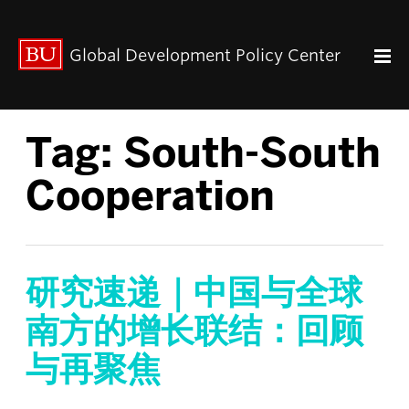
出版动态
Global Development Policy Center
关于我们
中心使命
联系我们
Tag:
South-South
Paul Streeten 讲座
中心架构
Cooperation
数据资源
中国与全球发展
人力资本
全球经济治理
研究速递｜中国与全球
中心团队
南方的增长联结：回顾
中心领导
与再聚焦
研究团队
GDP IN ENGLISH