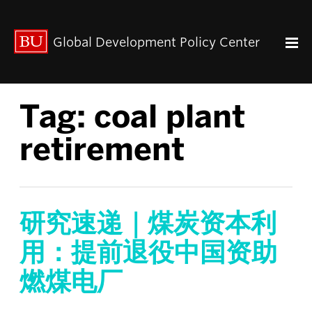
出版动态
Global Development Policy Center
关于我们
中心使命
联系我们
Tag:
coal plant
Paul Streeten 讲座
中心架构
retirement
数据资源
中国与全球发展
人力资本
全球经济治理
研究速递｜煤炭资本利
中心团队
用：提前退役中国资助
中心领导
燃煤电厂
研究团队
GDP IN ENGLISH