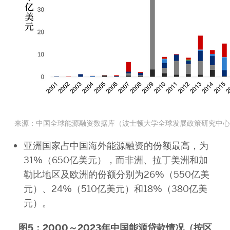
来源：中国全球能源融资数据库（波士顿大学全球发展政策研究中心，
亚洲国家占中国海外能源融资的份额最高，为
31%（650亿美元），而非洲、拉丁美洲和加
勒比地区及欧洲的份额分别为26%（550亿美
元）、24%（510亿美元）和18%（380亿美
元）。
图5：
2000～2023年
中国能源贷款情况（按区