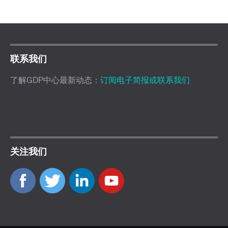
联系我们
了解GDP中心最新动态：
订阅电子简报或联系我们
关注我们