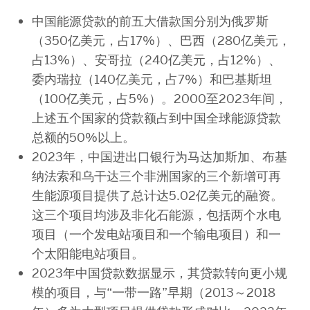
中国能源贷款的前五大借款国分别为俄罗斯
（350亿美元，占17%）、巴西（280亿美元，
占13%）、安哥拉（240亿美元，占12%）、
委内瑞拉（140亿美元，占7%）和巴基斯坦
（100亿美元，占5%）。2000至2023年间，
上述五个国家的贷款额占到中国全球能源贷款
总额的50%以上。
2023年，中国进出口银行为马达加斯加、布基
纳法索和乌干达三个非洲国家的三个新增可再
生能源项目提供了总计达5.02亿美元的融资。
这三个项目均涉及非化石能源，包括两个水电
项目（一个发电站项目和一个输电项目）和一
个太阳能电站项目。
2023年中国贷款数据显示，其贷款转向更小规
模的项目，与“一带一路”早期（2013～2018