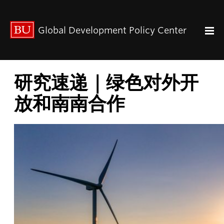
出版动态
Global Development Policy Center
关于我们
中心使命
联系我们
Paul Streeten 讲座
研究速递｜绿色对外开
中心架构
放和南南合作
数据资源
中国与全球发展
人力资本
全球经济治理
中心团队
中心领导
研究团队
GDP IN ENGLISH